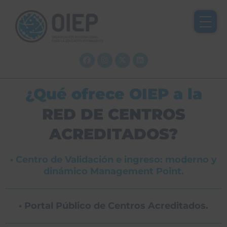
Ir
al
contenido
Facebook
Instagram
X-
Linkedin
twitter
¿Qué ofrece OIEP a la
RED DE CENTROS
ACREDITADOS?
• Centro de Validación e ingreso: moderno y
dinámico Management Point.
• Portal Público de Centros Acreditados.